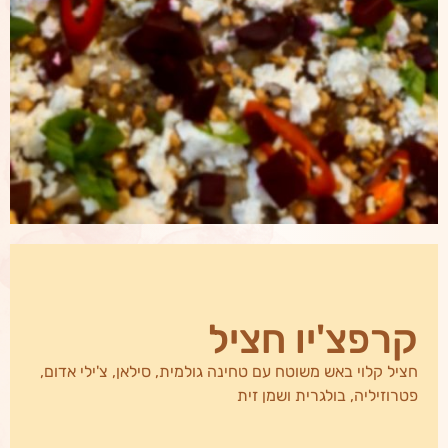
קרפצ'יו חציל
חציל קלוי באש משוטח עם טחינה גולמית, סילאן, צ'ילי אדום,
פטרוזיליה, בולגרית ושמן זית