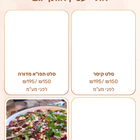
סלט קיסר
סלט תפו"א מדורה
₪150 /₪195
₪150 /₪195
לפני מע"מ
לפני מע"מ