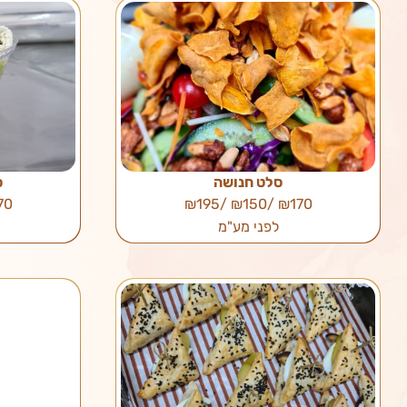
סלט חנושה
ס
 /₪195
₪170 /₪150 /₪195
לפני מע"מ