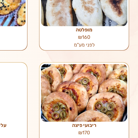
מופלטה
₪160
לפני מע"מ
ריבועי פיצה
עלי
₪170