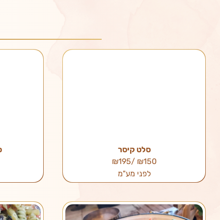
סלט קיסר
ס
₪150 /₪195
לפני מע"מ