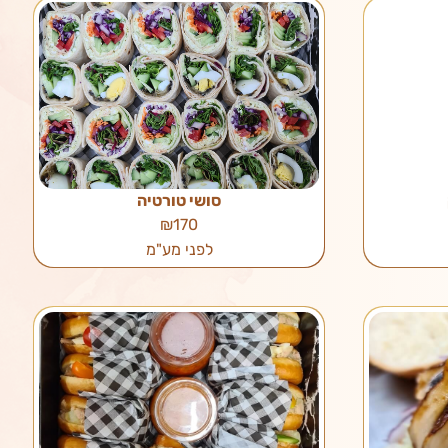
סושי טורטיה
₪170
לפני מע"מ