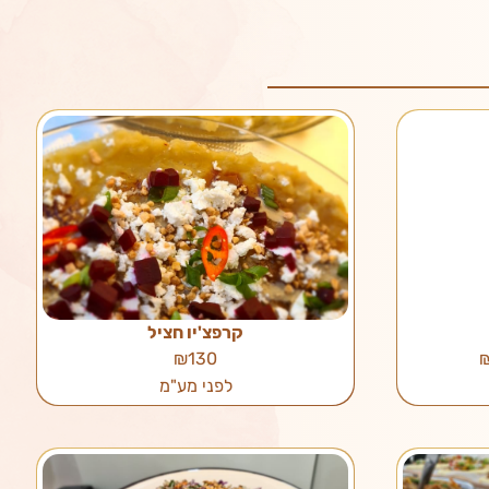
קרפצ'יו חציל
₪130
לפני מע"מ