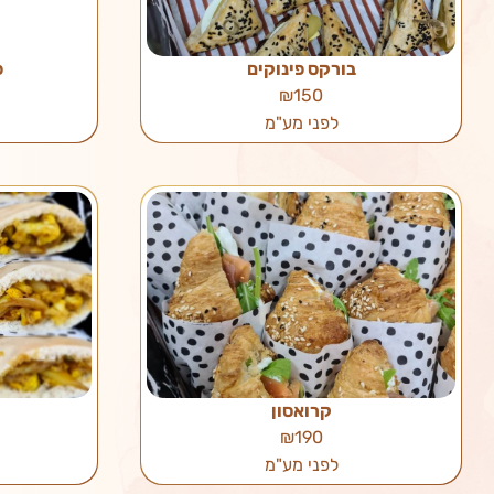
בורקס פינוקים
פ
₪150
לפני מע"מ
קרואסון
₪190
לפני מע"מ