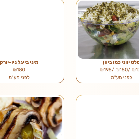
לט יווני כמו ביוון
מיני בייגל ניו-יורק
₪180
₪170 /₪150
לפני מע"מ
לפני מע"מ