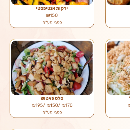
ירקות אנטיפסטי
₪150
לפני מע"מ
סלט פאטוש
₪170 /₪150 /₪195
לפני מע"מ