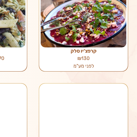
קרפצ'יו סלק
 /₪195
₪130
לפני מע"מ