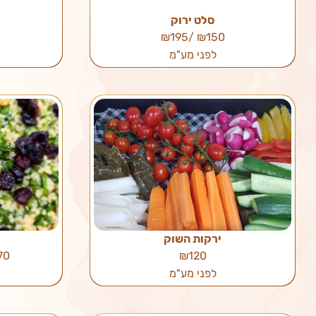
סלט ירוק
₪150 /₪195
לפני מע"מ
ירקות השוק
 /₪195
₪120
לפני מע"מ