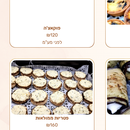
פוקאצ'ה
₪120
לפני מע"מ
פטריות ממולאות
₪160