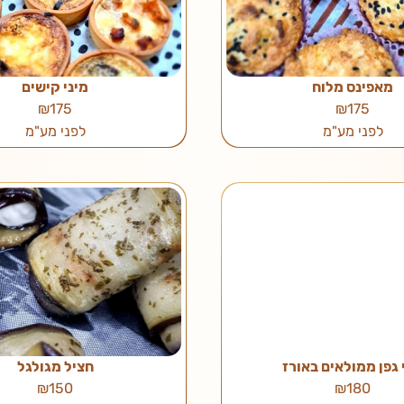
מאפינס מלוח
מיני קישים
₪175
₪175
לפני מע"מ
לפני מע"מ
 גפן ממולאים באורז
חציל מגולגל
₪150
₪180