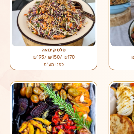
סלט קינואה
₪170 /₪150 /₪195
לפני מע"מ