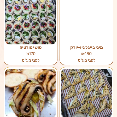
מיני בייגל ניו-יורק
סושי טורטיה
₪170
₪180
לפני מע"מ
לפני מע"מ