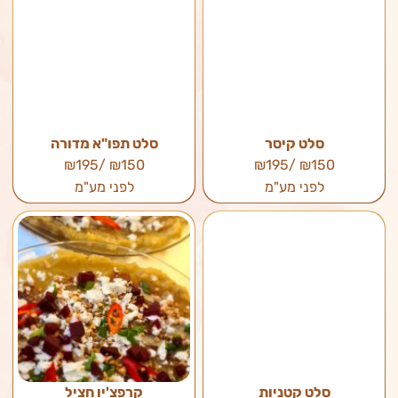
סלט קיסר
סלט תפו"א מדורה
₪150 /₪195
₪150 /₪195
לפני מע"מ
לפני מע"מ
סלט קטניות
קרפצ'יו חציל